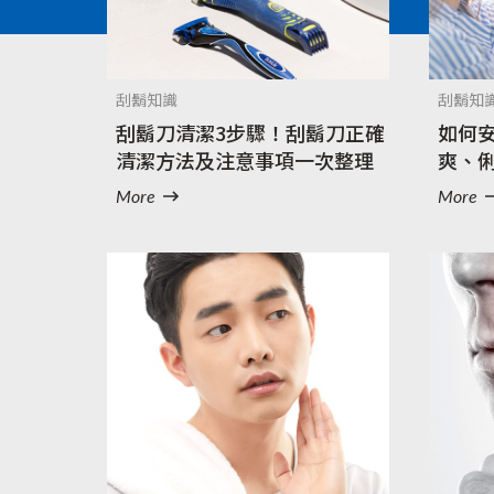
全部產品
刮鬍知識
刮鬍知
刮鬍刀清潔3步驟！刮鬍刀正確
如何
清潔方法及注意事項一次整理
爽、
More
More