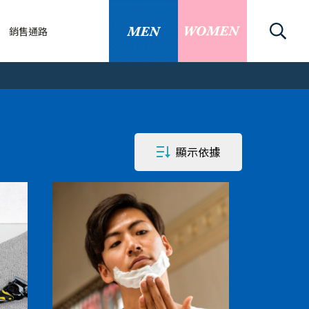
銷售通路
關
顯示依據
刀/除毛刀
關資訊
知識
的替換刀片嗎
刀推薦】美體刀...