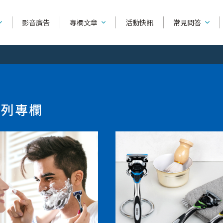
影音廣告
專欄文章
活動快訊
常見問答
產品功能相
產品種類
系列別
系列專欄
如何使用刮鬍
捍將3
可替換除毛刀
舒芙
產品購買相
刀
超鋒3
除毛刀片
舒綺
全部文章
刮鬍知識
除毛
找不到你要
雙層潤滑
輕便型除毛刀
舒柔
刮鬍刀清潔3步驟！刮...
【美體
烏爪潤滑
修眉刀 / 修容刀
舒絲
問答主頁
美容液