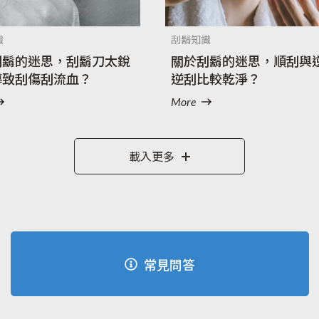
識
刮鬍知識
刮鬍的迷思，刮鬍刀太銳
關於刮鬍的迷思，順刮與
導致刮傷刮流血？
逆刮比較乾淨？
More
載入更多
常見問答