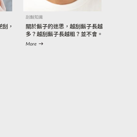
刮鬍知識
逆刮，
關於鬍子的迷思，越刮鬍子長越
多？越刮鬍子長越粗？並不會。
More