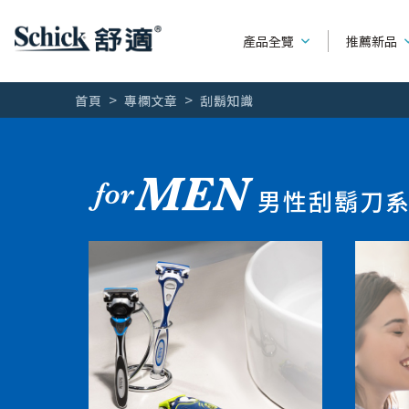
產品全覽
推薦新品
首頁
專欄文章
刮鬍知識
男性刮鬍刀
產品種類
系列別
男性刮鬍刀
女用除毛刀
可替換刮鬍刀
水次元
熱門廣告
輕便型刮鬍刀
第一把刮鬍
全部文章
刮鬍刀片
創5紀
刮鬍露 / 刮鬍泡 / 刮鬍膏
舒適牌
創4紀