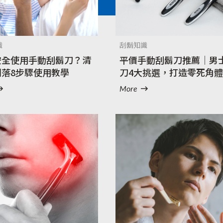
全部產品
識
刮鬍知識
安全使用手動刮鬍刀？清
平價手動刮鬍刀推薦｜男
俐落8步驟使用教學
刀4大挑選，打造零死角體
More