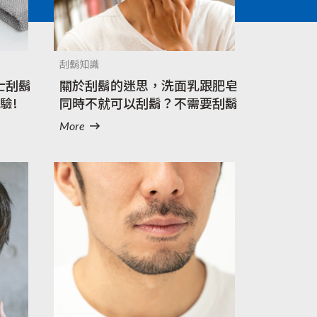
刮鬍知識
士刮鬍
關於刮鬍的迷思，洗面乳跟肥皂
驗!
同時不就可以刮鬍？不需要刮鬍
泡吧？！
More