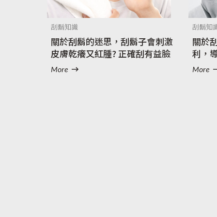
刮鬍知識
刮鬍知
關於刮鬍的迷思，刮鬍子會刺激
關於
皮膚乾癢又紅腫? 正確刮有益臉
利，
部去角質！
More
More