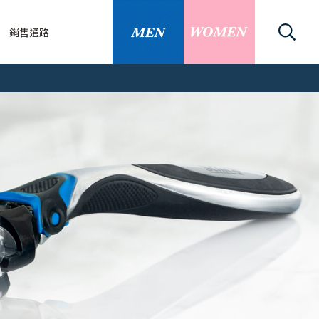
銷售通路
關
刀/除毛刀
關資訊
知識
的替換刀片嗎
處除毛怎麼做？3...