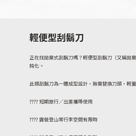
全部產品
輕便型刮鬍刀
正在找拋棄式刮鬍刀嗎？輕便型刮鬍刀（又稱拋
鈍化。
此類刮鬍刀為一體成型設計，無需替換刀頭，輕
???? 短期旅行／出差攜帶使用
???? 露營登山等行李空間有限時