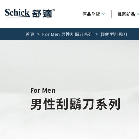
產品全覽
推薦新品
首頁
For Men 男性刮鬍刀系列
輕便型刮鬍刀
男性刮鬍刀
產品種類
系列別
女用除毛刀
可替換刮鬍刀
水次元
熱門廣告
輕便型刮鬍刀
第一把刮鬍
全部文章
For Men
男性刮鬍刀系列
刮鬍刀片
創5紀
刮鬍露 / 刮鬍泡 / 刮鬍膏
舒適牌
創4紀