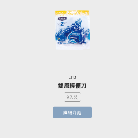
LTD
雙層輕便刀
9入裝
詳細介紹