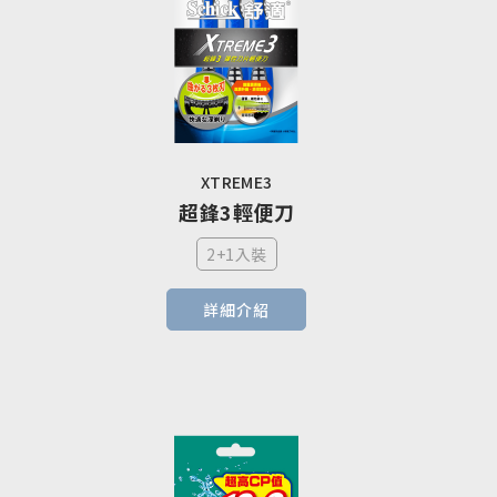
XTREME3
超鋒3輕便刀
2+1入裝
詳細介紹