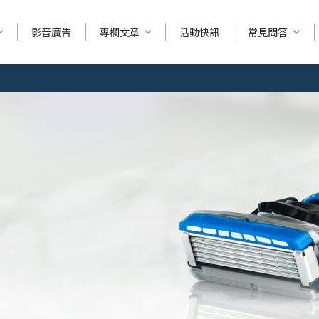
影音廣告
專欄文章
活動快訊
常見問答
產品功能相
產品種類
系列別
如何使用刮鬍
捍將3
可替換除毛刀
舒芙
產品購買相
刀
超鋒3
除毛刀片
舒綺
全部文章
刮鬍知識
除毛
找不到你要
雙層潤滑
輕便型除毛刀
舒柔
關於刮鬍的迷思，刮鬍...
私密
烏爪潤滑
修眉刀 / 修容刀
舒絲
問答主頁
美容液