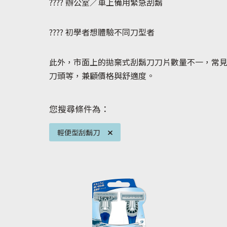
???? 辦公室／車上備用緊急刮鬍
???? 初學者想體驗不同刀型者
此外，市面上的拋棄式刮鬍刀刀片數量不一，常見
刀頭等，兼顧價格與舒適度。
您搜尋條件為：
輕便型刮鬍刀