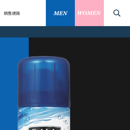
銷售通路
關
刀/除毛刀
關資訊
知識
的替換刀片嗎
細毛怎麼除？臉部...