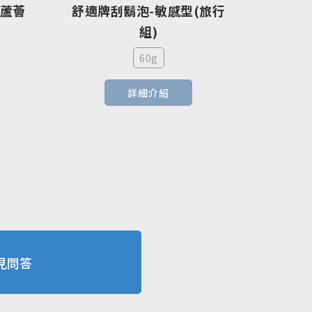
用蘆薈
舒適牌刮鬍泡-敏感型(旅行
組)
60g
詳細介紹
見問答