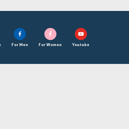
s
For Men
For Women
Youtube