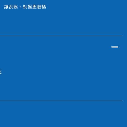
讓刮鬍、剃鬚更順暢
克