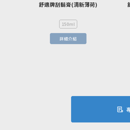
舒適牌刮鬍膏(清新薄荷)
150ml
詳細介紹