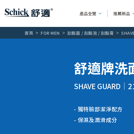
產品全覽
推薦新品
首頁
FOR MEN
刮鬍露 / 刮鬍泡 / 刮鬍膏
SHA
男性刮鬍刀
產品種類
系列別
舒適牌洗
女用除毛刀
可替換刮鬍刀
水次元
熱門廣告
輕便型刮鬍刀
第一把刮鬍
SHAVE GUARD
2
全部文章
刮鬍刀片
創5紀
刮鬍露 / 刮鬍泡 / 刮鬍膏
舒適牌
獨特臉部潔淨配方
保濕及潤滑成分
創4紀