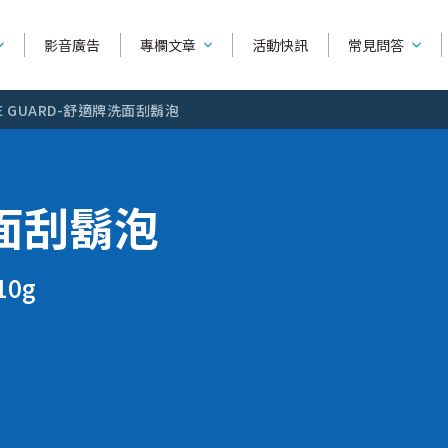
影音廣告
專欄文章
活動快訊
常見問答
VE GUARD-舒適牌洗面刮鬍泡
產品功能相
產品種類
系列別
面刮鬍泡
如何使用刮鬍
捍將3
可替換除毛刀
舒芙
產品購買相
刀
超鋒3
除毛刀片
舒綺
10g
全部文章
刮鬍知識
除毛
找不到你要
雙層潤滑
輕便型除毛刀
舒柔
為什麼鬍子刮不乾淨？...
臉部
烏爪潤滑
修眉刀 / 修容刀
舒絲
問答主頁
美容液