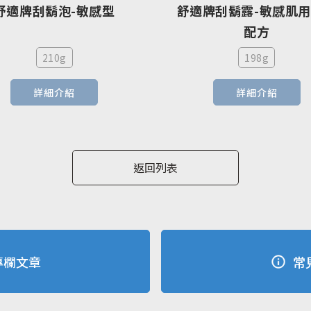
舒適牌刮鬍泡-敏感型
舒適牌刮鬍露-敏感肌
配方
210g
198g
詳細介紹
詳細介紹
返回列表
專欄文章
常