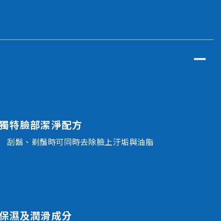
全部產品
獨特臉部潔淨配方
刮鬍、剃鬚時可同時去除臉上汙垢與油脂
保濕及潤滑成分