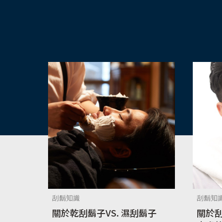
刮鬍知識
刮鬍知
關於乾刮鬍子VS. 濕刮鬍子
關於