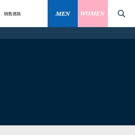
銷售通路
關
刀/除毛刀
關資訊
知識
的替換刀片嗎
刀越刮越粗、越長...