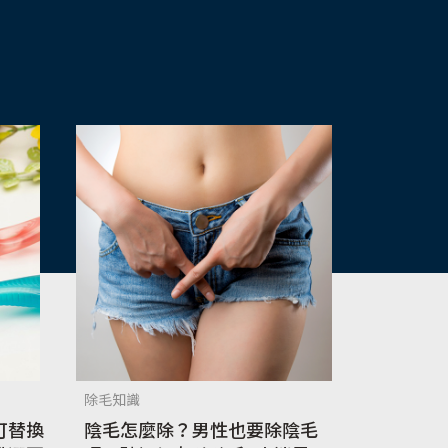
除毛知識
可替換
陰毛怎麼除？男性也要除陰毛