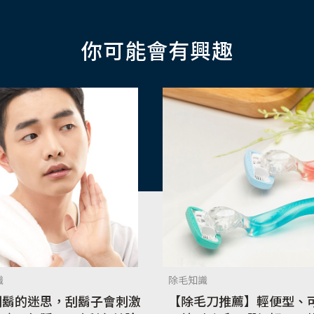
你可能會有興趣
識
除毛知識
刮鬍的迷思，刮鬍子會刺激
【除毛刀推薦】輕便型、