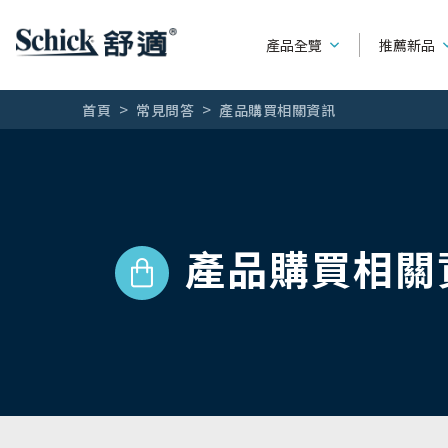
產品全覽
推薦新品
首頁
常見問答
產品購買相關資訊
男性刮鬍刀
產品種類
系列別
女用除毛刀
可替換刮鬍刀
水次元
產品購買相關
熱門廣告
輕便型刮鬍刀
第一把刮鬍
全部文章
刮鬍刀片
創5紀
刮鬍露 / 刮鬍泡 / 刮鬍膏
舒適牌
創4紀