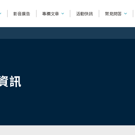
影音廣告
專欄文章
活動快訊
常見問答
產品功能相
產品種類
系列別
如何使用刮鬍
捍將3
可替換除毛刀
舒芙
資訊
產品購買相
刀
超鋒3
除毛刀片
舒綺
全部文章
刮鬍知識
除毛
找不到你要
雙層潤滑
輕便型除毛刀
舒柔
怎麼挑選替換式刮鬍刀...
刮毛
烏爪潤滑
修眉刀 / 修容刀
舒絲
問答主頁
美容液