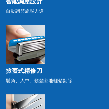
智能調壓設計
自動調節施壓力道
掀蓋式精修刀
鬢角、人中、鬍鬚都能輕鬆剔除