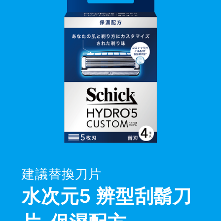
建議替換刀片
水次元5 辨型刮鬍刀