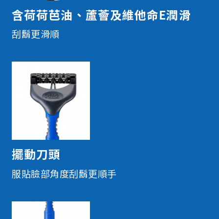
含荷荷芭油、蘆薈及維他命E潤滑
刮鬍更滑順
擺動刀頭
服貼臉部角度刮鬍更順手