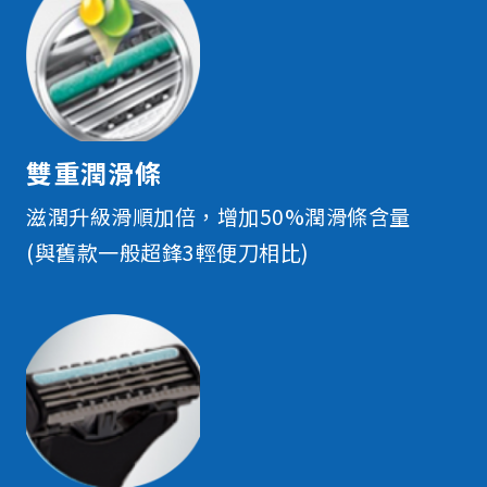
雙重潤滑條
滋潤升級滑順加倍，增加50%潤滑條含量
(與舊款一般超鋒3輕便刀相比)