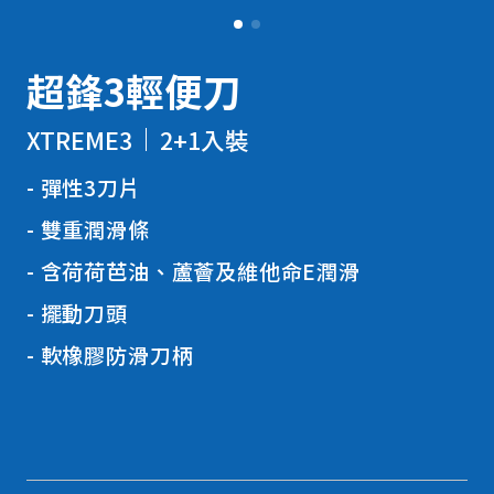
超鋒3輕便刀
XTREME3
2+1入裝
彈性3刀片
雙重潤滑條
含荷荷芭油、蘆薈及維他命E潤滑
擺動刀頭
軟橡膠防滑刀柄