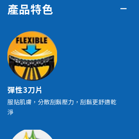
產品特色
彈性3刀片
服貼肌膚，分散刮鬍壓力，刮鬍更舒適乾
淨