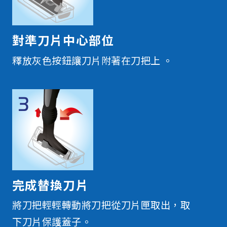
對準刀片中心部位
釋放灰色按鈕讓刀片附著在刀把上 。
完成替換刀片
將刀把輕輕轉動將刀把從刀片匣取出，取
下刀片保護蓋子。