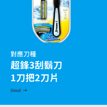
對應刀種
超鋒3刮鬍刀
1刀把2刀片
Detail