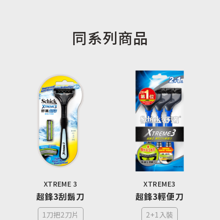
同系列商品
XTREME 3
XTREME3
超鋒3刮鬍刀
超鋒3輕便刀
1刀把2刀片
2+1入裝