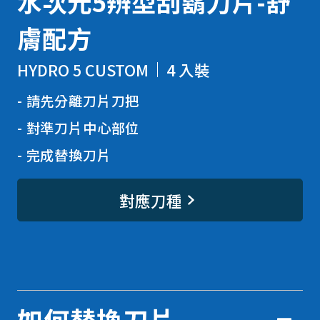
水次元5辨型刮鬍刀片-舒
膚配方
HYDRO 5 CUSTOM
4 入裝
請先分離刀片刀把
對準刀片中心部位
完成替換刀片
對應刀種
如何替換刀片