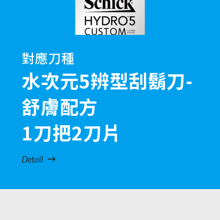
對應刀種
水次元5辨型刮鬍刀-
舒膚配方
1刀把2刀片
Detail