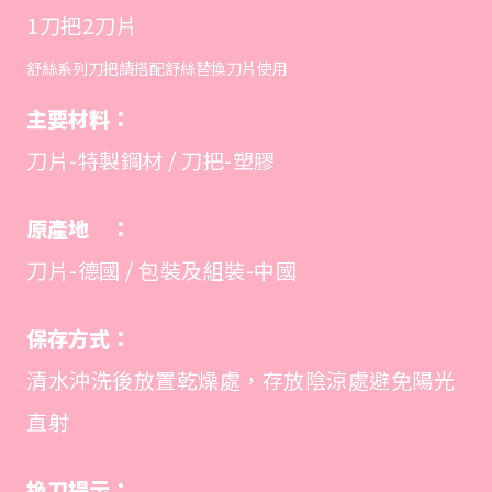
1刀把2刀片
舒絲系列刀把請搭配舒絲替換刀片使用
主要材料：
刀片-特製鋼材 / 刀把-塑膠
原產地 ：
刀片-德國 / 包裝及組裝-中國
保存方式：
清水沖洗後放置乾燥處，存放陰涼處避免陽光
直射
換刀提示：