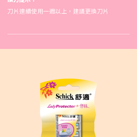
刀片連續使用一週以上，建議更換刀片